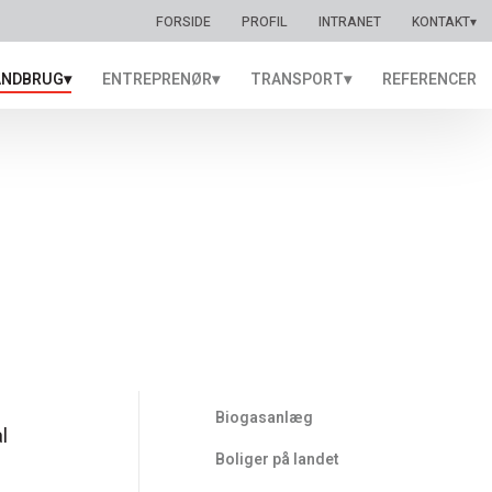
FORSIDE
PROFIL
INTRANET
KONTAKT▾
ANDBRUG▾
ENTREPRENØR▾
TRANSPORT▾
REFERENCER
Biogasanlæg
l
Boliger på landet