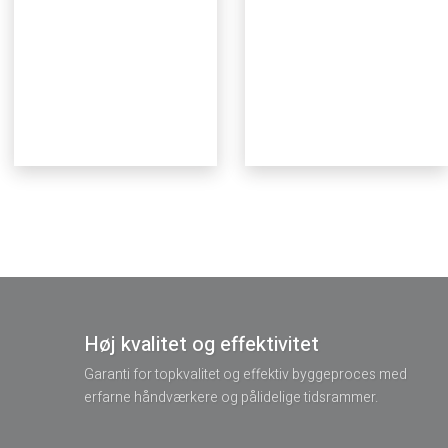
Høj kvalitet og effektivitet
Garanti for topkvalitet og effektiv byggeproces med
erfarne håndværkere og pålidelige tidsrammer.