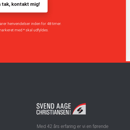
arer henvendelser inden for 48 timer.
 markeret med * skal udfyldes.​
Med 42 års erfaring er vi en førende