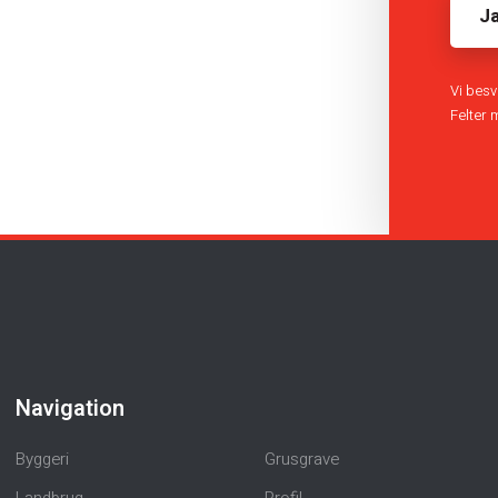
Vi besv
​Felter
Navigation
Byggeri
Grusgrave
Landbrug
Profil