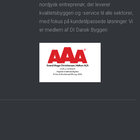
nordjysk entreprenør, der leverer
kvalitetsbyggeri og -service til alle sektorer,
med fokus på kundetilpassede løsninger. Vi
er medlem af DI Dansk Byggeri.