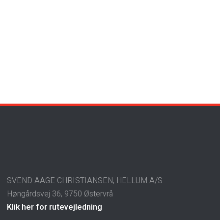
SVEND AAGE CHRISTIANSEN, HELLUM A/S
Høngårdsvej 36, 9750 Østervrå
Klik her for rutevejledning