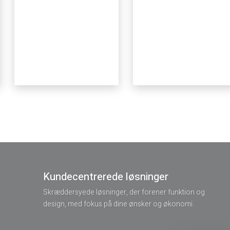
Kundecentrerede løsninger
Skræddersyede løsninger, der forener funktion og
design, med fokus på dine ønsker og økonomi.