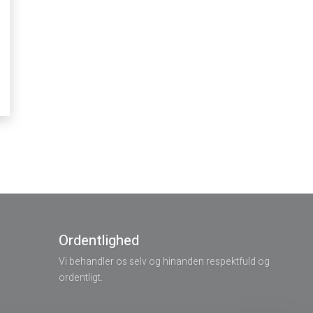
Ordentlighed
Vi behandler os selv og hinanden respektfuld og
ordentligt.