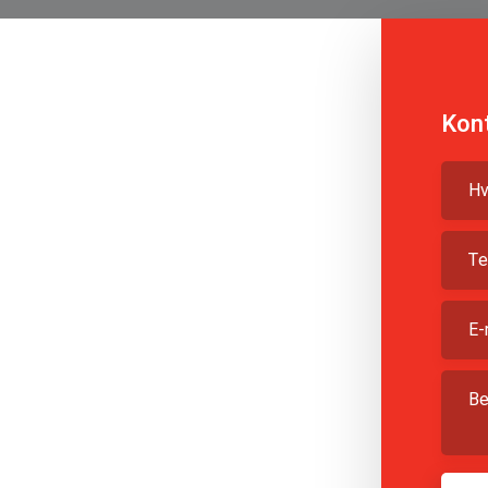
Kont
geproces, der er både hurtig
s team består af erfarne
erede til at opfylde dine