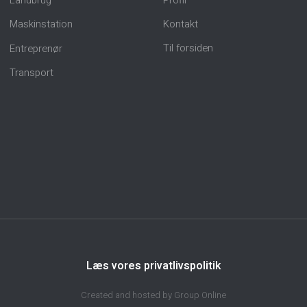
Maskinstation
Kontakt
Til forsiden
Entreprenør
Transport
Læs vores privatlivspolitik
Created and hosted by Group Online