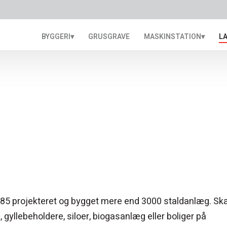
BYGGERI▾
GRUSGRAVE
MASKINSTATION▾
L
 Nordjylland​
n 1985 projekteret og bygget mere end 3000 staldanlæg. Ska
 gyllebeholdere, siloer, biogasanlæg eller boliger på